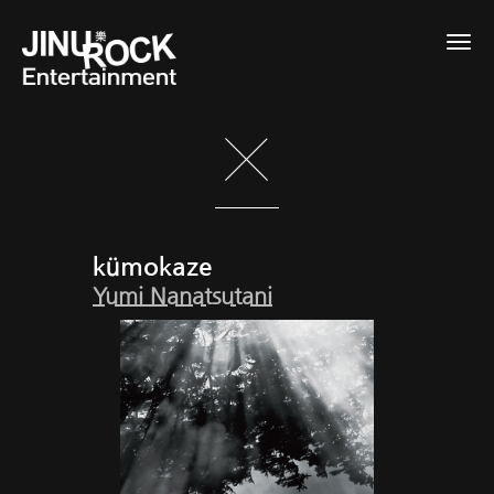
Togg
navig
kümokaze
Yumi Nanatsutani