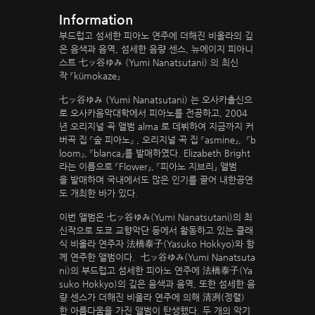
Information
부드럽고 섬세한 피아노 연주에 더해진 비올라의 깊
은 음색과 음역, 섬세한 음량 센스, 뉴에이지 피아니
스트 七ッ谷ゆみ (Yumi Nanatsutani) 의 최신
작 『kümokaze』
七ッ谷ゆみ (Yumi Nanatsutani) 는 오사카출신으
로 오사카음악대학에서 피아노를 전공하고, 2004
년 오리지널 곡 앨범 alma 로 데뷔하여 지금까지 커
버곡 집 『숲 피아노』 , 오리지널 곡 집 『asmine』, 『b
loom』, 『blanca』를 발매하였다. Elizabeth Bright
라는 이름으로 『Flower』, 『피아노 지브리』 앨범
을 발매하며 국내에서도 많은 인기를 끌어 내한공연
도 개최한 바가 있다.
이번 앨범은 七ッ谷ゆみ(Yumi Nanatsutani)의 최
신작으로 도쿄 교향악단 등에서 활동하고 있는 클래
식 비올라 연주자 法橋泰子(Yasuko Hokkyo)와 함
께 연주한 앨범이다. 七ッ谷ゆみ(Yumi Nanatsuta
ni)의 부드럽고 섬세한 피아노 연주에 法橋泰子(Ya
suko Hokkyo)의 깊은 음색과 음역, 또한 섬세한 음
량 센스가 더해진 비올라 연주에 의해 清冽(정렬)
한 아름다움을 가진 앨범이 탄생했다. 두 개의 악기