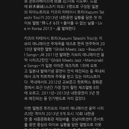
로 콘트라베이스에 佐藤 忍(사토 시노부), 드럼
에 鈴木麻緒(스즈키 마오) 3명으로 구성된 일본
의 피아노트리오 카즈미 타테이시 트리(Kazumi Tat
eishi Trio)가 2013년 내한공연 실황을 담은 첫 라
이브 앨범 『帰らざる日々돌아올 수 없는 날들～Liv
e in Korea 2013～』을 발매한다.
카즈미 타테이시 트리(Kazumi Tateishi Trio)는 지
브리 애니메이션 주제곡을 재즈로 편곡 연주하여 20
10년 발매한 앨범 『Ghibli Meets Jazz ~Beautifu
l Songs~』와 2011년 발매한 지브리 애니메이션 음
악 시리즈2탄인 『Ghibli Meets Jazz ~Memorabl
e Songs~가 일본 아마존 재즈차트 1위에 오르
고 일본내 발매기념 공연이 전석 매진되는 등 국내외
에서 크게 히트하며 주목을 받고 있는 아티스트이
다. 국내에서도 2012년 교보문고 핫트랙스 광화문
점에서 최근 5년간 가장 많이 팔린 재즈앨범 8위
에 오르고, 2011년~2013년 내한공연이 3년 연
속 매진되는 등 인기밴드로 자리 잡았다.
이번 앨범은 트리오의 지브리 애니메이션 음악 시리
즈3탄 격이자 2013년 9개 도시 10회 내한공
연 중 세종문화회관 체임버홀, 성남아트센터 콘서트
홀 공연 중심의 라이브 실황을 담은 앨범으로 이웃