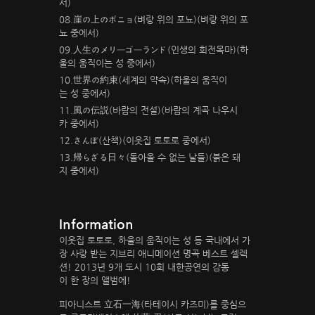
서)
08.崖の上のポニョ(벼랑 위의 포뇨)(벼랑 위의 포
뇨 중에서)
09.人生のメリーゴーランド(인생의 회전목마)(하
울의 움직이는 성 중에서)
10.世界の約束(세계의 약속)(하울의 움직이
는 성 중에서)
11.風の伝説(바람의 전설)(바람의 계곡 나우시
카 중에서)
12.さんぽ(산책)(이웃집 토토로 중에서)
13.帰らざる日々(돌아올 수 없는 날들)(붉은 돼
지 중에서)
Information
이웃집 토토로, 하울의 움직이는 성 등 국내에서 가
장 사랑 받는 지브리 애니메이션 명곡 베스트 셀렉
션! 2013년 9개 도시 10회 내한공연의 감동
이 한 장의 앨범에!
피아니스트 立石一海(타테이시 카즈미)를 중심으