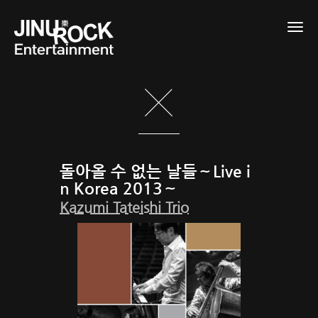
Togg
navig
돌아올 수 없는 날들～Live i
n Korea 2013～
Kazumi Tateishi Trio