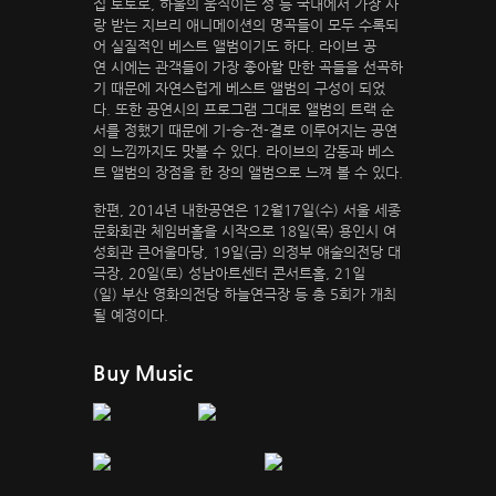
집 토토로, 하울의 움직이는 성 등 국내에서 가장 사
랑 받는 지브리 애니메이션의 명곡들이 모두 수록되
어 실질적인 베스트 앨범이기도 하다. 라이브 공
연 시에는 관객들이 가장 좋아할 만한 곡들을 선곡하
기 때문에 자연스럽게 베스트 앨범의 구성이 되었
다. 또한 공연시의 프로그램 그대로 앨범의 트랙 순
서를 정했기 때문에 기-승-전-결로 이루어지는 공연
의 느낌까지도 맛볼 수 있다. 라이브의 감동과 베스
트 앨범의 장점을 한 장의 앨범으로 느껴 볼 수 있다.
한편, 2014년 내한공연은 12월17일(수) 서울 세종
문화회관 체임버홀을 시작으로 18일(목) 용인시 여
성회관 큰어울마당, 19일(금) 의정부 얘술의전당 대
극장, 20일(토) 성남아트센터 콘서트홀, 21일
(일) 부산 영화의전당 하늘연극장 등 총 5회가 개최
될 예정이다.
Buy Music