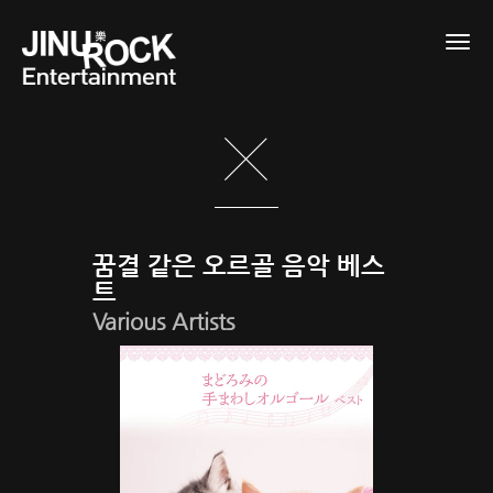
Togg
navig
꿈결 같은 오르골 음악 베스
트
Various Artists