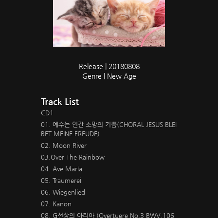
Release | 20180808
Genre | New Age
Track List
CD1
01. 예수는 인간 소망의 기쁨(CHORAL JESUS BLEI
BET MEINE FREUDE)
02. Moon River
03.Over The Rainbow
04. Ave Maria
05. Traumerei
06. Wiegenlied
07. Kanon
08. G선상의 아리아 (Overtuere No.3 BWV.106