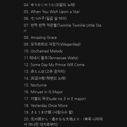
04. ゆりかごのうた(요람의 노래)
05. When You Wish Upon a Star
06. 七つの子(일곱 살 아이)
07. 반짝 반짝 작은별(Twinkle Twinkle Little Sta
r)
08. Amazing Grace
09. 모차르트의 자장가(Wiegenlied)
10. Unchained Melody
11.테네시 왈츠(Tennessee Waltz)
12. Some Day My Prince Will Come
13. 赤とんぼ(고추 잠자리)
14. 浜辺の歌(해변의 노래)
15. Nocturne
16. Minuet in G Major
17. 이별의 곡(Etude no.3 in E major)
18. Yesterday Once More
19. さとうきび畑 (사탕수수 밭)
20. 北の国から－遙かなる大地より－(북쪽 나라에
서 머나먼 대지로부터)