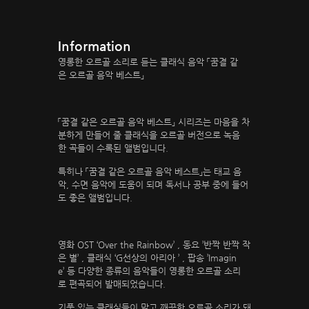
Information
영롱한 오르골 소리로 듣는 클래식 음악 「꿈결 같
은 오르골 음악 베스트」
「꿈결 같은 오르골 음악 베스트」 시리즈는 마음을 차
분하게 만들어 줄 클래식을 오르골 버전으로 녹음
한 곡들이 수록된 앨범입니다.
특히나 「꿈결 같은 오르골 음악 베스트」는 태교 음
악, 수면 음악에 도움이 되며 독서나 공부 중에 들어
도 좋은 앨범입니다.
영화 OST ‘Over the Rainbow’ , 동요 ’반짝 반짝 작
은 별’ , 클래식 ‘G선상의 아리아 ’ , 팝송 ’Imagin
e’ 등 다양한 종류의 음악들이 영롱한 오르골 소리
로 편곡되어 발매되었습니다.
기품 있는 클래식들이 맑고 깨끗한 오르골 소리가 돼