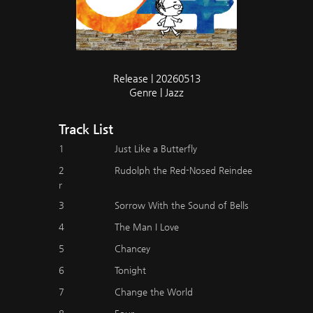
Release | 20260513
Genre | Jazz
Track List
1
Just Like a Butterfly
2
Rudolph the Red-Nosed Reindee
r
3
Sorrow With the Sound of Bells
4
The Man I Love
5
Chancey
6
Tonight
7
Change the World