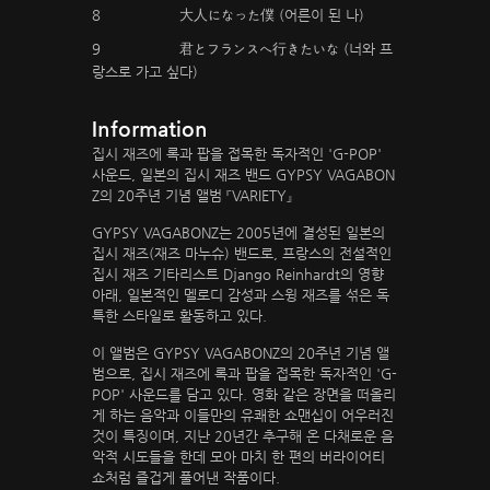
8
大人になった僕 (어른이 된 나)
9
君とフランスへ行きたいな (너와 프
랑스로 가고 싶다)
Information
집시 재즈에 록과 팝을 접목한 독자적인 'G-POP'
사운드, 일본의 집시 재즈 밴드 GYPSY VAGABON
Z의 20주년 기념 앨범 『VARIETY』
GYPSY VAGABONZ는 2005년에 결성된 일본의
집시 재즈(재즈 마누슈) 밴드로, 프랑스의 전설적인
집시 재즈 기타리스트 Django Reinhardt의 영향
아래, 일본적인 멜로디 감성과 스윙 재즈를 섞은 독
특한 스타일로 활동하고 있다.
이 앨범은 GYPSY VAGABONZ의 20주년 기념 앨
범으로, 집시 재즈에 록과 팝을 접목한 독자적인 'G-
POP' 사운드를 담고 있다. 영화 같은 장면을 떠올리
게 하는 음악과 이들만의 유쾌한 쇼맨십이 어우러진
것이 특징이며, 지난 20년간 추구해 온 다채로운 음
악적 시도들을 한데 모아 마치 한 편의 버라이어티
쇼처럼 즐겁게 풀어낸 작품이다.