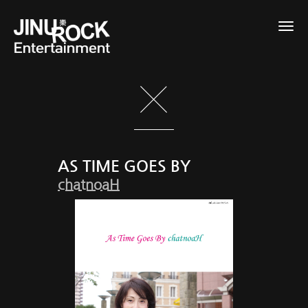
Togg
navig
AS TIME GOES BY
chatnoaH