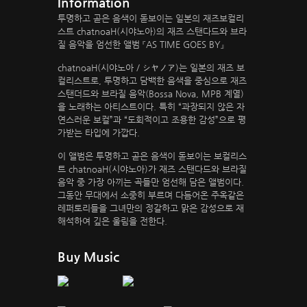
Information
투명하고 곧은 음색이 돋보이는 일본의 재즈보컬리
스트 chatnoaH(시야노아)의 재즈 스탠다드와 브라
질 음악을 엄선한 앨범 『AS TIME GOES BY』
chatnoaH(시야노아 / シヤノア)는 일본의 재즈 보
컬리스트로, 투명하고 담백한 음색을 중심으로 재즈
스탠더드와 브라질 음악(Bossa Nova, MPB 계열)
을 노래하는 아티스트이다. 특히 “과장되지 않은 자
연스러운 보컬”과 “도회적이고 조용한 감성”으로 평
가받는 타입에 가깝다.
이 앨범은 투명하고 곧은 음색이 돋보이는 보컬리스
트 chatnoaH(시야노아)가 재즈 스탠다드와 브라질
음악 중 가장 아끼는 곡들만 엄선해 담은 앨범이다.
그동안 무대에서 소중히 부르며 다듬어온 주옥같은
레퍼토리들을 그녀만의 정갈하고 맑은 감성으로 재
해석하여 깊은 울림을 전한다.
Buy Music