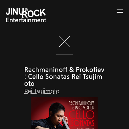
Togg
navig
Rachmaninoff & Prokofiev
: Cello Sonatas Rei Tsujim
oto
Rei Tsujimoto