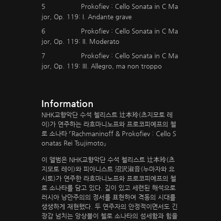
5
Prokofiev : Cello Sonata in C Ma
jor, Op. 119: I. Andante grave
6
Prokofiev : Cello Sonata in C Ma
jor, Op. 119: II. Moderato
7
Prokofiev : Cello Sonata in C Ma
jor, Op. 119: III. Allegro, ma non troppo
Information
NHK교향악단 수석 첼리스트 辻本玲(츠지모토 레
이)가 연주하는 라흐마니노프와 프로코피예프의 첼
로 소나타 『Rachmaninoff & Prokofiev : Cello S
onatas Rei Tsujimoto』
이 앨범은 NHK교향악단 수석 첼리스트 辻本玲(츠
지모토 레이)와 피아니스트 沼沢淑音(누마자와 요
시토)가 연주한 라흐마니노프와 프로코피예프의 첼
로 소나타를 담고 있다. 깊이 있고 세련된 해석으로
러시아 낭만주의의 정서를 표현하여 격동의 시대를
생생하게 재현했다. 두 연주자의 안정적이면서도 긴
장감 넘치는 앙상블이 첼로 소나타의 섬세함과 힘을