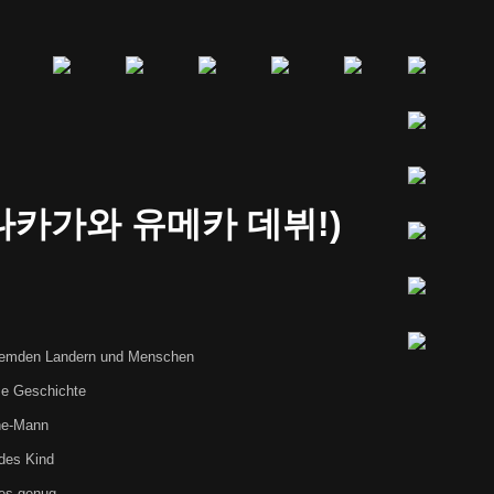
나카가와 유메카 데뷔!)
fremden Landern und Menschen
se Geschichte
he-Mann
des Kind
es genug