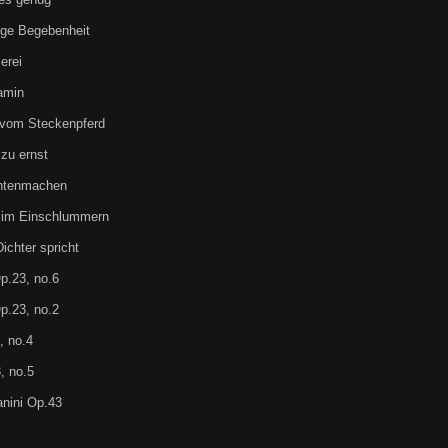
ige Begebenheit
erei
amin
 vom Steckenpferd
zu ernst
chtenmachen
 im Einschlummern
chter spricht
p.23, no.6
p.23, no.2
, no.4
, no.5
nini Op.43