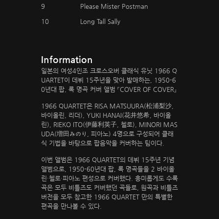
9
Please Mister Postman
10
Long Tall Sally
Information
일본의 여성4인조 크로스오버 클래식 유닛 1966 Q
UARTET이 데뷔 15주년을 맞아 발매하는, 1950-6
0년대 팝, 록 명곡 커버 앨범 『COVER OF COVER』
1966 QUARTET은 RISA MATSUURA(松浦梨沙,
바이올린, 리더), YUKI HANAI(花井悠希, 바이올
린), RIEKO ITO(伊藤利英子, 첼로), MINORI MAS
UDA(増田みのり, 피아노) 4명으로 구성되어 클래
식 기법을 바탕으로 팝음악을 커버하는 팀이다.
이번 앨범은 1966 QUARTET의 데뷔 15주년 기념
앨범으로, 1950-60년대 팝, 록 명곡들을 2 바이올
린·첼로·피아노 편성으로 커버했다. 흥미롭게도 수록
곡은 모두 비틀즈도 커버했던 곡들로, 원곡과 비틀즈
버전을 모두 참고한 1966 QUARTET 만의 특별한
편곡을 만나볼 수 있다.