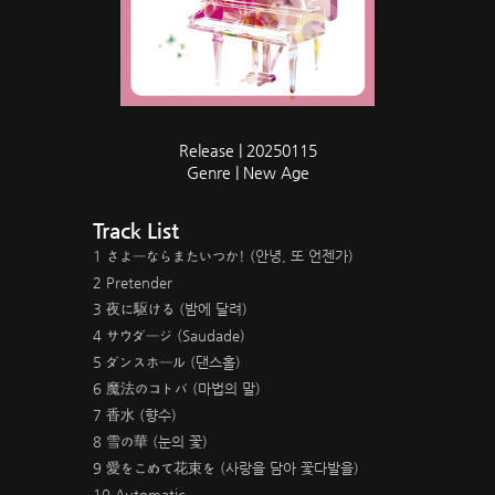
Release | 20250115
Genre | New Age
Track List
1 さよーならまたいつか! (안녕, 또 언젠가)
2 Pretender
3 夜に駆ける (밤에 달려)
4 サウダージ (Saudade)
5 ダンスホール (댄스홀)
6 魔法のコトバ (마법의 말)
7 香水 (향수)
8 雪の華 (눈의 꽃)
9 愛をこめて花束を (사랑을 담아 꽃다발을)
10 Automatic