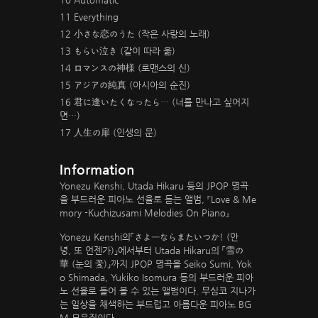
11 Everything
12 小さな恋のうた (작은 사랑의 노래)
13 もらい泣き (같이 따라 욺)
14 ロマンスの神様 (로맨스의 신)
15 アジアの純真 (아시아의 순진)
16 君に逢いたくなったら… (너를 만나고 싶어지
면…)
17 人生の扉 (인생의 문)
Information
Yonezu Kenshi, Utada Hikaru 등의 JPOP 명곡
을 부드러운 피아노 선율로 듣는 앨범, 『Love & Me
mory -Kuchizusami Melodies On Piano』
Yonezu Kenshi의「さよーならまたいつか! (안
녕, 또 언젠가)」에서부터 Utada Hikaru의 「雪の
華 (눈의 꽃)」까지 JPOP 명곡을 Seiko Sumi, Yok
o Shimada, Yukiko Isomura 등의 부드러운 피아
노 선율로 들어 볼 수 있는 앨범이다. 무심코 지나가
는 일상을 채색하는 부드럽고 아름다운 피아노 BG
M 모음집이다.