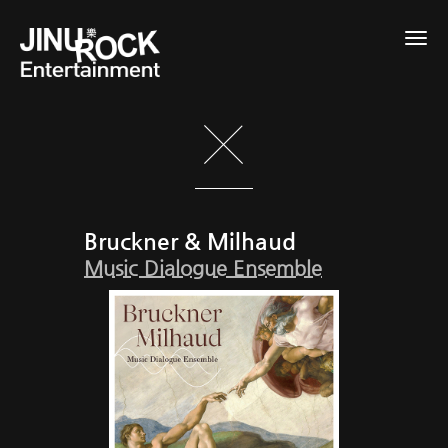
Togg
navig
Bruckner & Milhaud
Music Dialogue Ensemble