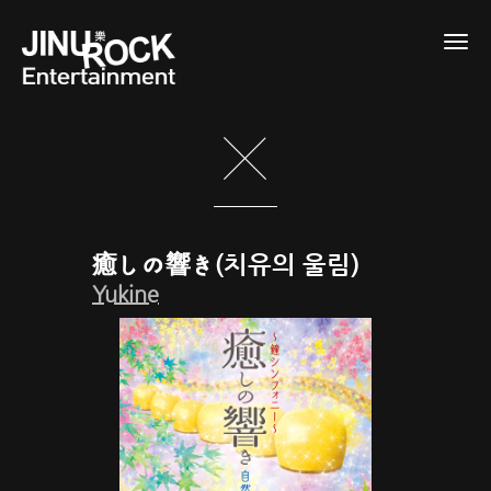
Togg
navig
癒しの響き(치유의 울림)
Yukine