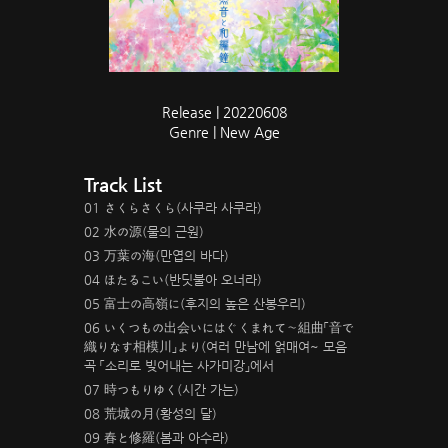
Release | 20220608
Genre | New Age
Track List
01 さくらさくら(사쿠라 사쿠라)
02 水の源(물의 근원)
03 万葉の海(만엽의 바다)
04 ほたるこい(반딧불아 오너라)
05 富士の高嶺に(후지의 높은 산봉우리)
06 いくつもの出会いにはぐくまれて～組曲「音で
織りなす相模川」より(여러 만남에 얽매여~ 모음
곡 「소리로 빚어내는 사가미강」에서
07 時つもりゆく(시간 가는)
08 荒城の月(황성의 달)
09 春と修羅(봄과 아수라)