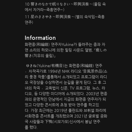
10 響きのなかで眠りなさい～即興演奏～(울림 속
에서 자거라~즉흥연주~)
11 星のささやき～即興演奏～(별의 속삭임~즉흥
연주)
Information
화편종(和編鐘) 연주자Yukine가 들려주는 종과 자
연 소리의 하모니에 의한 힐링 사운드 앨범, 『癒しの
響き(치유의 울림)』
ゆきね(Yukine/有機音)는 화편종(和編鐘) 연주
자〮작곡가로 1994년 NHK 라디오 ‘音風景作品(소
리 풍경 작품’)를통해서 소개되었고 프로그램이 라디
오 국장상을 수상하면서 눈길을 끌게 된다. 그 후 그
녀의 작곡 〮교육법이 신문, TV 프로그램, 뉴스, 라
디오, 등 다양한 미디어에 소개되었다. 2003년 편종
과의 운명적인 만남에서 지금의 화편종 연주자가 되
었고 다양한 콘서트에 초청 받아 연주를 하고있
다. 가장 최근에는 2019년 폴란드와 브뤼셀 파리에
서화편종 콘서트를 개최했으며 2021년 글로벌 공화
국 사람들과 下鴨(시모가모)신사에서 봉납 연주
를 했다.