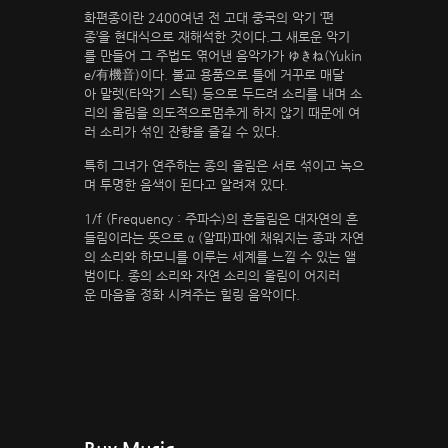
화편종이란 2400여년 전 고대 중국의 악기 ‘편
종’을 현대식으로 재해석한 것이다.그 새로운 악기
를 만들어 그 주법도 엮어낸 음악가가 ゆきね(Yukin
e/有機音)이다. 불교 용품으로 틀에 거꾸로 매달
아 말렛(타악기 스틱) 등으로 두드려 소리를 내며 소
리의 울림을 의도적으로멈추게 하지 않기 때문에 여
러 소리가 섞인 잔향을 즐길 수 있다.
특히 그녀가 연주하는 종의 울림은 서로 섞이고 녹으
며 투명한 음색이 된다고 알려져 있다.
1/f (Frequency : 주파수)의 흔들림은 대자연의 흔
들림이라는 뜻으로 α (알파)파에 채워지는 종과 자연
의 소리와 하모니를 이루는 세계를 느낄 수 있는 앨
범이다. 종의 소리와 자연 소리의 울림이 어지러
운 마음을 정화 시켜주는 힐링 음악이다.