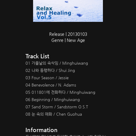
Release | 20130103
Genre | New Age
Track List
01 가을날의 속삭임 / Minghuiwang
02 나와 동행하다 / Shui Jing
03 Four Season / Jessie
04 Benevolence / N. Adams
05 011801에 전화하다 / Minghuiwang
06 Beginning / Minghuiwang
07 Sand Storm / Sandstorm O.S.T
08 눈 속의 매화 / Chen Guohua
Information