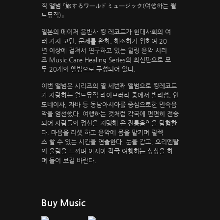
직 앨범 『旅するワールドミュージック(여행하는 월
드뮤직)』
일본의 메이저 음반사 킹 레코드가 현대사회의 여
러 가지 고민, 문제를 완화, 해소하기 위하여 20
년 이상에 걸쳐서 연구하고 있는 힐링 음악 시리
즈 Music Care Healing Series의 최신판으로 모
두 20개의 앨범으로 구성되어 있다.
이번 앨범은 시리즈의 열 세번째 앨범으로 킹레코드
가 자랑하는 월드뮤직 라이브러리 중에서 발리섬, 인
도네이사, 자바 등 동남아시아를 중심으로한 민속음
악을 엄선했다. 여행하는 것처럼 각국에 면면히 전승
되어 사람들의 정신을 지탱해 온 전통음악을 탐험한
다. 마음을 리셋 하고 음악에 몸을 맡기며 릴렉
스 할 수 있는 시간을 연출한다. 눈을 감고, 오리엔탈
의 울림을 느끼며 아시아 각국 여행하는 상상을 하
며 들어 보길 바란다.
Buy Music