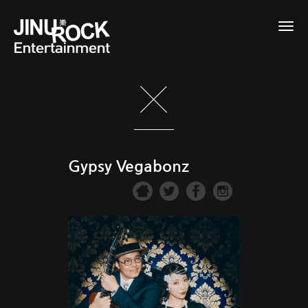
Togg
navig
Gypsy Vegabonz